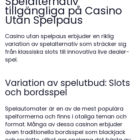
Spelalternativ
tillgängliga på Casino
Utan Spelpaus
Casino utan spelpaus erbjuder en riklig
variation av spelalternativ som sträcker sig
från klassiska slots till innovativa live dealer-
spel.
Variation av spelutbud: Slots
och bordsspel
Spelautomater är en av de mest populära
spelformerna och finns i otaliga teman och
format. Många av dessa casinon erbjuder
även traditionella bordsspel som blackjack
och roulette, vilket ger spelarna det bästa av