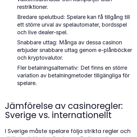
restriktioner.
Bredare spelutbud:
Spelare kan få tillgång till
ett större urval av spelautomater, bordsspel
och live dealer-spel.
Snabbare uttag:
Många av dessa casinon
erbjuder snabbare uttag genom e-plånböcker
och kryptovalutor.
Fler betalningsalternativ:
Det finns en större
variation av betalningmetoder tillgängliga för
spelare.
Jämförelse av casinoregler:
Sverige vs. internationellt
I Sverige måste spelare följa strikta regler och