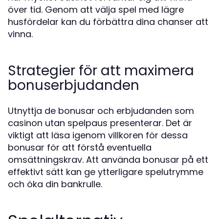
över tid. Genom att välja spel med lägre
husfördelar kan du förbättra dina chanser att
vinna.
Strategier för att maximera
bonuserbjudanden
Utnyttja de bonusar och erbjudanden som
casinon utan spelpaus presenterar. Det är
viktigt att läsa igenom villkoren för dessa
bonusar för att förstå eventuella
omsättningskrav. Att använda bonusar på ett
effektivt sätt kan ge ytterligare spelutrymme
och öka din bankrulle.